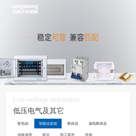
Low-voltage apparatus
低压电气及其它
配电箱
智能信息箱
断路器
漏电断路器
地板插座
暗盒
电工胶布
排插